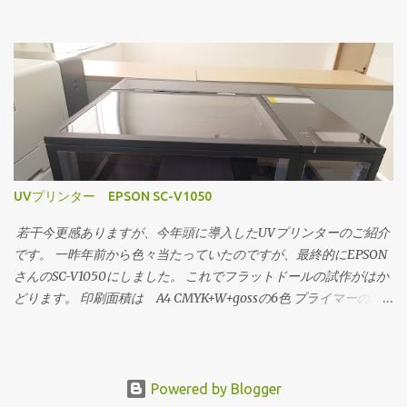
自体が1kgと重いので純正よりは多少抵抗があるけれど、リールを
ろやられているので）しおぱん工房。のこねこのしっぽ。さんか
軽く出来ないのだからこれはどうしようもない。 ホルダーを改
らの委託で作成しました初のキャラクターフラットドールです。
良してコロをつけて抵抗を軽減してみたりしたのですが、やはり
メガミデバイスというコトブキヤさんのプラモシリーズのキャラ
止まってしまう。 温度を下げても駄目。 上手くいったときは
クターです。 委託品として卓に並べました。 ほぼ元モデルと同様
2時間くらい動いていたこともありますが、大概の場合数分で止ま
のサイズで服も着れます フラットドール（キセアクの名前も継続
ってしまいます。 シルバーもアイボリーも同様。 これは残念
して使う事にしました）の新境地といってよいでしょう。 「イラ
ながらギブアップです。 なんとなくですが、基本的に材料がや
ストで着せ替え出来るアクスタが作れる」 キセアク！ もっと広
わらかいのではないかと思います。UPPlus2の送り機構だと材料が
げていきたいですね。
負けてしまうのではないかと。 他の機械なら上手くいくんでし
UVプリンター EPSON SC-V1050
ょうかねぇ。
若干今更感ありますが、今年頭に導入したUVプリンターのご紹介
です。 一昨年前から色々当たっていたのですが、最終的にEPSON
さんのSC-V1050にしました。 これでフラットドールの試作がはか
どります。 印刷面積は A4 CMYK+W+gossの6色 プライマーの設
定は無いので、材料対応力に課題があるかもと思っていました
が、今のところ大きな問題はありません。 アクリルへの定着も
上々です。 革もOKでした。 木やPETシートなども大丈夫です。
絵馬や木札も作れます。 オリジナルフラットドールの作成、アク
Powered by Blogger