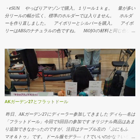
・eSUN やっぱりアマゾンで購入。１リール１ｋｇ。 量が多い
分リールの幅が広く、標準のホルダーでは入りません。 ホルダ
ーを作り直しました。 アイボリーとシルバーを購入。 アイボ
リーはABSのナチュラルの色ですね。 MOJOの材料と同じ色なの
で、混ぜて使うとき違和感がなさそうです。 シルバーは画像で
は明るいグレーという感じでしたが、ちゃんとメタ材料が入って
ます。フィラメント状態ではラメはあまり目立ちませんが造形す
ると表面が荒れるせいか、そこそこ出てきます。 この材料は残
念ながらUPPlus2に合いませんでした。 造形ミスが頻発して使
い物になりません。 症状と原因を追究すると、 ・造形中に材料
が出なくなり、空を描く。 ・その原因はエクストルーダーの中で
材料が止まってしまう。 ・その原因は送りギアが材料を削ってし
まい、空転してしまう。 ・その原因はノズルが詰まるなりして押
AKガーデン27とフラットドール
し出し抵抗が高くなるか、リールが引っかかるかして引き出し抵
抗が高くなるかして、材料が動かないのにギアが回ろうとして削
昨日、AKガーデン27にディーラー参加してきました ディら―名は
ってしまう。 ・その原因は、、、良くわからない！ 材料を再挿
「フラットドール」今回で3回目の参加です オリジナル商品はあま
入すると問題なく出るのでノズルつまりではないし、止まったと
り追加できなかったのですが、注目はテーブル左の 「ぷにもふ
きにリールを確認しても引っかかっているわけでもない。 材料
マオ＆トゥ」 です。 ドール服モデラ―（？でいいのかな？いろい