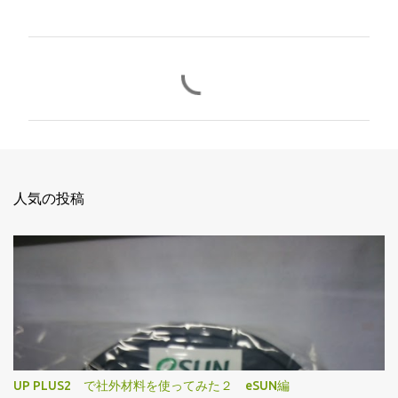
コ
メ
ン
ト
人気の投稿
UP PLUS2 で社外材料を使ってみた２ eSUN編