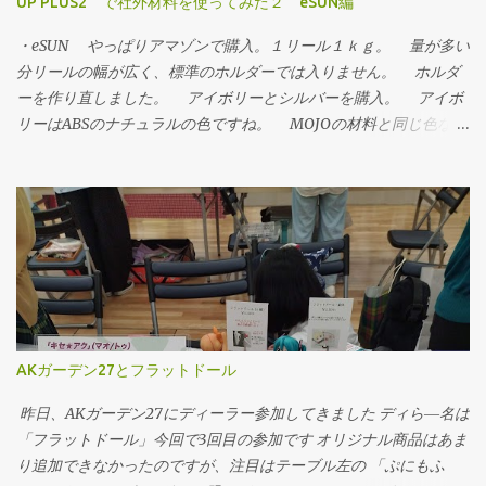
UP PLUS2 で社外材料を使ってみた２ eSUN編
・eSUN やっぱりアマゾンで購入。１リール１ｋｇ。 量が多い
分リールの幅が広く、標準のホルダーでは入りません。 ホルダ
ーを作り直しました。 アイボリーとシルバーを購入。 アイボ
リーはABSのナチュラルの色ですね。 MOJOの材料と同じ色なの
で、混ぜて使うとき違和感がなさそうです。 シルバーは画像で
は明るいグレーという感じでしたが、ちゃんとメタ材料が入って
ます。フィラメント状態ではラメはあまり目立ちませんが造形す
ると表面が荒れるせいか、そこそこ出てきます。 この材料は残
念ながらUPPlus2に合いませんでした。 造形ミスが頻発して使
い物になりません。 症状と原因を追究すると、 ・造形中に材料
が出なくなり、空を描く。 ・その原因はエクストルーダーの中で
材料が止まってしまう。 ・その原因は送りギアが材料を削ってし
まい、空転してしまう。 ・その原因はノズルが詰まるなりして押
AKガーデン27とフラットドール
し出し抵抗が高くなるか、リールが引っかかるかして引き出し抵
抗が高くなるかして、材料が動かないのにギアが回ろうとして削
昨日、AKガーデン27にディーラー参加してきました ディら―名は
ってしまう。 ・その原因は、、、良くわからない！ 材料を再挿
「フラットドール」今回で3回目の参加です オリジナル商品はあま
入すると問題なく出るのでノズルつまりではないし、止まったと
り追加できなかったのですが、注目はテーブル左の 「ぷにもふ