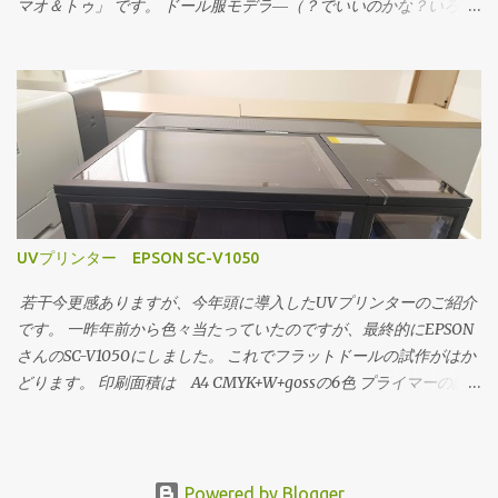
きにリールを確認しても引っかかっているわけでもない。 材料
マオ＆トゥ」 です。 ドール服モデラ―（？でいいのかな？いろい
自体が1kgと重いので純正よりは多少抵抗があるけれど、リールを
ろやられているので）しおぱん工房。のこねこのしっぽ。さんか
軽く出来ないのだからこれはどうしようもない。 ホルダーを改
らの委託で作成しました初のキャラクターフラットドールです。
良してコロをつけて抵抗を軽減してみたりしたのですが、やはり
メガミデバイスというコトブキヤさんのプラモシリーズのキャラ
止まってしまう。 温度を下げても駄目。 上手くいったときは
クターです。 委託品として卓に並べました。 ほぼ元モデルと同様
2時間くらい動いていたこともありますが、大概の場合数分で止ま
のサイズで服も着れます フラットドール（キセアクの名前も継続
ってしまいます。 シルバーもアイボリーも同様。 これは残念
して使う事にしました）の新境地といってよいでしょう。 「イラ
ながらギブアップです。 なんとなくですが、基本的に材料がや
ストで着せ替え出来るアクスタが作れる」 キセアク！ もっと広
わらかいのではないかと思います。UPPlus2の送り機構だと材料が
げていきたいですね。
負けてしまうのではないかと。 他の機械なら上手くいくんでし
UVプリンター EPSON SC-V1050
ょうかねぇ。
若干今更感ありますが、今年頭に導入したUVプリンターのご紹介
です。 一昨年前から色々当たっていたのですが、最終的にEPSON
さんのSC-V1050にしました。 これでフラットドールの試作がはか
どります。 印刷面積は A4 CMYK+W+gossの6色 プライマーの設
定は無いので、材料対応力に課題があるかもと思っていました
が、今のところ大きな問題はありません。 アクリルへの定着も
上々です。 革もOKでした。 木やPETシートなども大丈夫です。
絵馬や木札も作れます。 オリジナルフラットドールの作成、アク
Powered by Blogger