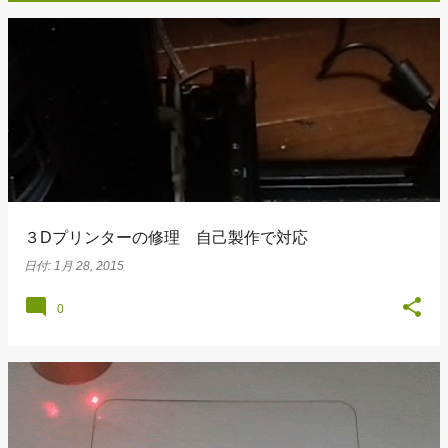
投
稿
３Dプリンターの修理 自己製作で対応
日付:
1月 28, 2015
0