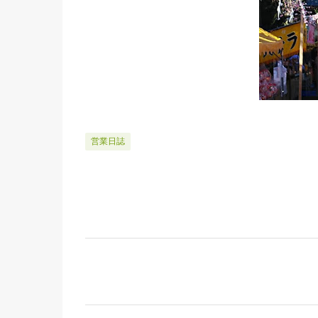
営業日誌
コ
メ
ン