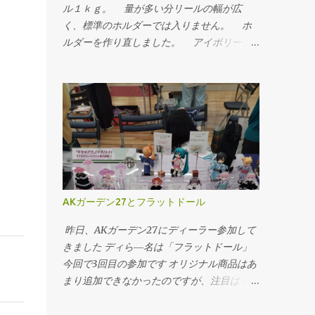
ル１ｋｇ。 量が多い分リールの幅が広
く、標準のホルダーでは入りません。 ホ
ルダーを作り直しました。 アイボリーと
シルバーを購入。 アイボリーはABSのナチ
ュラルの色ですね。 MOJOの材料と同じ色
なので、混ぜて使うとき違和感がなさそうで
す。 シルバーは画像では明るいグレーと
いう感じでしたが、ちゃんとメタ材料が入っ
てます。フィラメント状態ではラメはあまり
目立ちませんが造形すると表面が荒れるせい
か、そこそこ出てきます。 この材料は残
念ながらUPPlus2に合いませんでした。 造
AKガーデン27とフラットドール
形ミスが頻発して使い物になりません。
症状と原因を追究すると、 ・造形中に材料
昨日、AKガーデン27にディーラー参加して
が出なくなり、空を描く。 ・その原因はエ
きました ディら―名は「フラットドール」
クストルーダーの中で材料が止まってしま
今回で3回目の参加です オリジナル商品はあ
う。 ・その原因は送りギアが材料を削って
まり追加できなかったのですが、注目はテー
しまい、空転してしまう。 ・その原因はノ
ブル左の 「ぷにもふ マオ＆トゥ」 です。
ズルが詰まるなりして押し出し抵抗が高くな
ドール服モデラ―（？でいいのかな？いろい